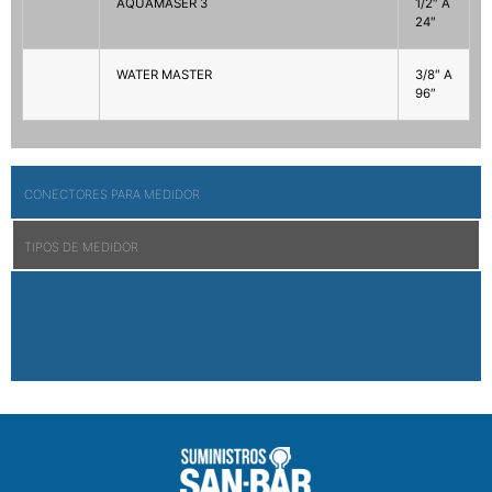
AQUAMASER 3
1/2″ A
24″
WATER MASTER
3/8″ A
96″
CONECTORES PARA MEDIDOR
TIPOS DE MEDIDOR