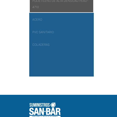
POLIETILENO DE ALTA DENSIDAD PEAD-
4710
ACERO
PVC SANITARIO
COLADERAS