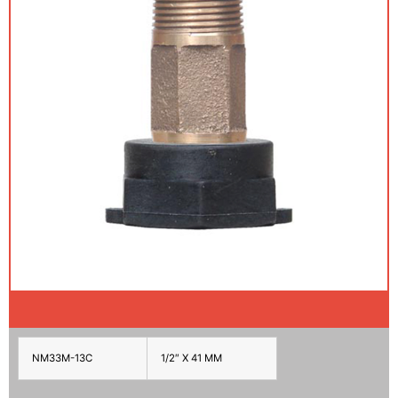
NM33M-13C
1/2″ X 41 MM