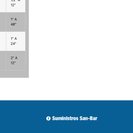
12″
1″ A
48″
1″ A
24″
2″ A
12″