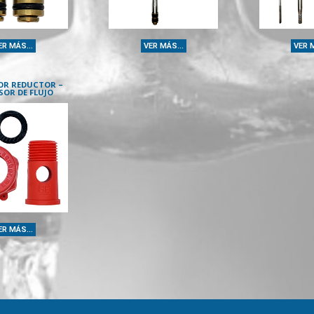
ER MÁS...
VER MÁS...
VER M
R REDUCTOR –
SOR DE FLUJO
ER MÁS...