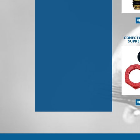
V
CONECTO
SUPRE
V