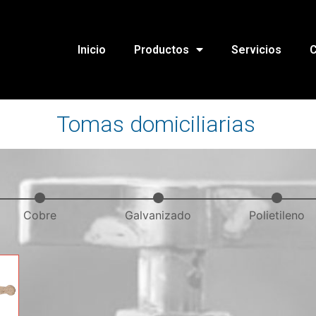
Inicio
Productos
Servicios
C
Tomas domiciliarias
Cobre
Galvanizado
Polietileno