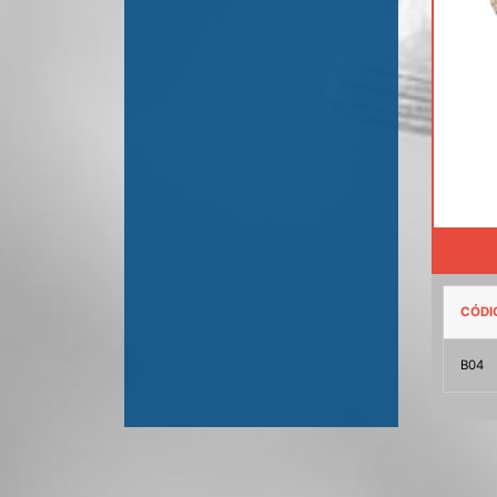
CÓDI
B04