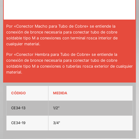
Por «Conector Macho para Tubo de Cobre» se entiende la
conexión de bronce necesaria para conectar tubo de cobre
soldable tipo M a conexiones con terminal rosca interior de
cualquier material.
Por «Conector Hembra para Tubo de Cobre» se entiende la
conexión de bronce necesaria para conectar tubo de cobre
soldable tipo M a conexiones o tuberías rosca exterior de cualquier
material.
CÓDIGO
MEDIDA
CE34-13
1/2″
CE34-19
3/4″