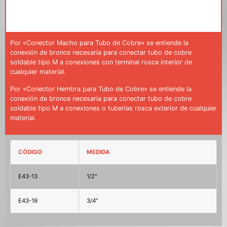
Por «Conector Macho para Tubo de Cobre» se entiende la
conexión de bronce necesaria para conectar tubo de cobre
soldable tipo M a conexiones con terminal rosca interior de
cualquier material.
Por «Conector Hembra para Tubo de Cobre» se entiende la
conexión de bronce necesaria para conectar tubo de cobre
soldable tipo M a conexiones o tuberías rosca exterior de cualquier
material.
CÓDIGO
MEDIDA
E43-13
1/2″
E43-19
3/4″