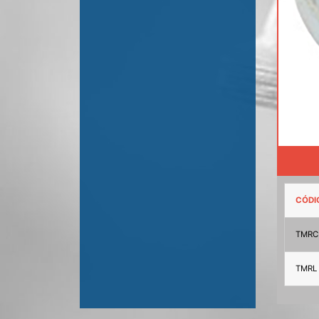
CÓDI
TMRC
TMRL