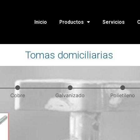
Inicio
Productos
Servicios
C
Tomas domiciliarias
Cobre
Galvanizado
Polietileno