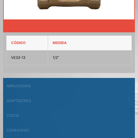
CÓDIGO
MEDIDA
VE33-13
1/2″
ABRAZADERAS
ADAPTADORES
CODOS
CONEXIONES